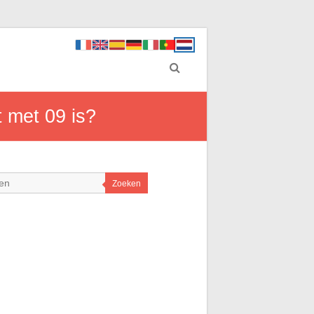
 met 09 is?
Zoeken