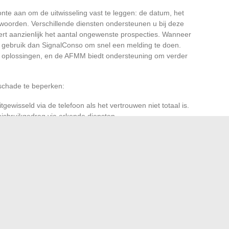
onte aan om de uitwisseling vast te leggen: de datum, het
woorden. Verschillende diensten ondersteunen u bij deze
ert aanzienlijk het aantal ongewenste prospecties. Wanneer
t, gebruik dan SignalConso om snel een melding te doen.
ng oplossingen, en de AFMM biedt ondersteuning om verder
schade te beperken:
ewisseld via de telefoon als het vertrouwen niet totaal is.
misbruikgedrag via erkende diensten.
 waarschuwingen van de actoren in de cybersafety: hun
naderingsmethoden te anticiperen.
ute anonimiteit. Het illustreert de moderne flexibiliteit,
ra er een alarm afgaat, is het de waakzaamheid die het
af van het geheugen van een detail, of van de eenvoud om
niet op zijn plaats is.