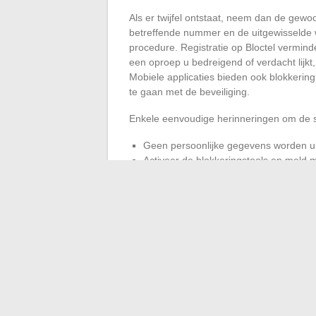
Als er twijfel ontstaat, neem dan de gewo
betreffende nummer en de uitgewisselde 
procedure. Registratie op Bloctel vermind
een oproep u bedreigend of verdacht lijk
Mobiele applicaties bieden ook blokkeri
te gaan met de beveiliging.
Enkele eenvoudige herinneringen om de 
Geen persoonlijke gegevens worden uitg
Activeer de blokkeringstools en meld 
Blijf geïnformeerd dankzij updates en
adviezen zijn waardevol om nieuwe be
Uiteindelijk biedt het 09-nummer geen absol
maar niets vervangt voorzichtigheid. Zod
verschil maakt. Gemoedsrust hangt soms 
op te hangen wanneer de vertrouwelijkheid 