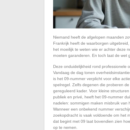
Niemand heeft de afgelopen maanden zove
Frankrijk heeft de waarborgen uitgebreid
het moeilijk te weten wie er achter deze
moeten garanderen. En toch laat de wet g
Deze onduidelijkheid rond professionele o
Vandaag de dag tonen overheidsinstanties
is het 09-nummer verplicht voor elke acti
spelregel. Zelfs degenen die proberen de
gereguleerd kader. Voor kleine structuren
publiek en privé, heeft het 09-nummer duide
nadelen: sommigen maken misbruik van h
Wanneer een onbekend nummer verschijnt, i
zoekopdracht is vaak voldoende om het m
dat begint met 09 laat bovendien zien hoe 
op te nemen.