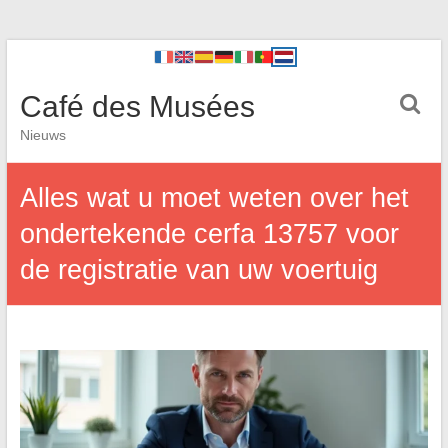
Café des Musées
Nieuws
Alles wat u moet weten over het
ondertekende cerfa 13757 voor
de registratie van uw voertuig