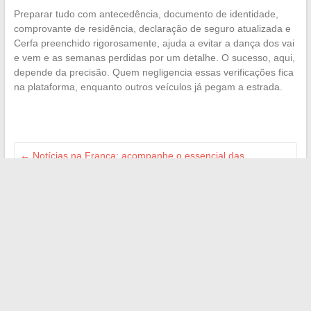
Preparar tudo com antecedência, documento de identidade,
comprovante de residência, declaração de seguro atualizada e
Cerfa preenchido rigorosamente, ajuda a evitar a dança dos vai
e vem e as semanas perdidas por um detalhe. O sucesso, aqui,
depende da precisão. Quem negligencia essas verificações fica
na plataforma, enquanto outros veículos já pegam a estrada.
←
Notícias na França: acompanhe o essencial das
informações e tendências do momento
Como saber a quem pertence um número de telefone que
começa com 09?
→
Search