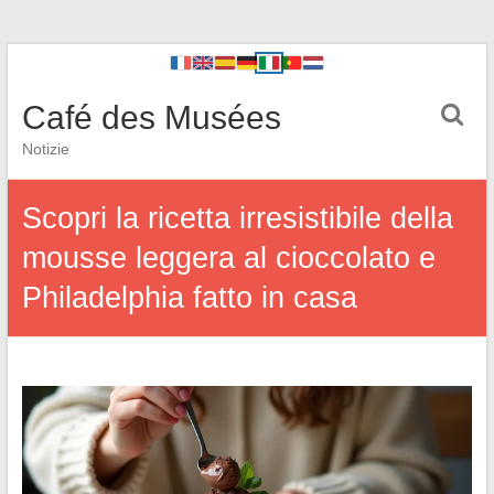
Café des Musées
Notizie
Scopri la ricetta irresistibile della
mousse leggera al cioccolato e
Philadelphia fatto in casa