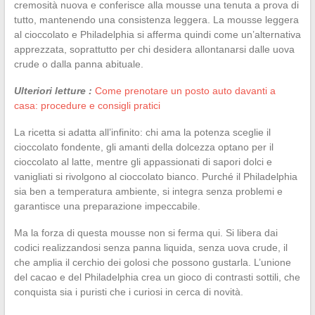
cremosità nuova e conferisce alla mousse una tenuta a prova di
tutto, mantenendo una consistenza leggera. La mousse leggera
al cioccolato e Philadelphia si afferma quindi come un’alternativa
apprezzata, soprattutto per chi desidera allontanarsi dalle uova
crude o dalla panna abituale.
Ulteriori letture :
Come prenotare un posto auto davanti a
casa: procedure e consigli pratici
La ricetta si adatta all’infinito: chi ama la potenza sceglie il
cioccolato fondente, gli amanti della dolcezza optano per il
cioccolato al latte, mentre gli appassionati di sapori dolci e
vanigliati si rivolgono al cioccolato bianco. Purché il Philadelphia
sia ben a temperatura ambiente, si integra senza problemi e
garantisce una preparazione impeccabile.
Ma la forza di questa mousse non si ferma qui. Si libera dai
codici realizzandosi senza panna liquida, senza uova crude, il
che amplia il cerchio dei golosi che possono gustarla. L’unione
del cacao e del Philadelphia crea un gioco di contrasti sottili, che
conquista sia i puristi che i curiosi in cerca di novità.