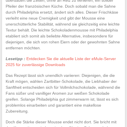
überdauert die Zeiten, ohne an Reiz zu verlieren, ein solider
Pfeiler der französischen Küche. Doch sobald man die Sahne
durch Philadelphia ersetzt, ändert sich alles. Dieser Frischkäse
verleiht eine neue Cremigkeit und gibt der Mousse eine
unerschütterliche Stabilität, während sie gleichzeitig eine leichte
Textur behält. Die leichte Schokoladenmousse mit Philadelphia
etabliert sich somit als beliebte Alternative, insbesondere für
diejenigen, die sich von rohen Eiern oder der gewohnten Sahne
entfernen möchten.
Lesetipp :
Entdecken Sie die aktuelle Liste der eMule-Server
2025 für zuverlässige Downloads
Das Rezept lässt sich unendlich variieren: Diejenigen, die die
Kraft mögen, wählen Zartbitter-Schokolade, die Liebhaber der
Sanftheit entscheiden sich für Vollmilchschokolade, während die
Fans süßer und vanilliger Aromen zur weißen Schokolade
greifen. Solange Philadelphia gut zimmerwarm ist, lässt es sich
problemlos einarbeiten und garantiert eine makellose
Zubereitung.
Doch die Stärke dieser Mousse endet nicht dort. Sie bricht mit