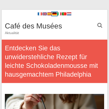
Café des Musées
Aktualität
Entdecken Sie das
unwiderstehliche Rezept für
leichte Schokoladenmousse mit
hausgemachtem Philadelphia