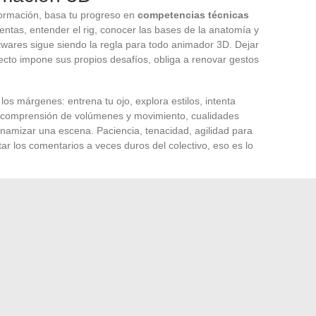
ormación, basa tu progreso en
competencias técnicas
entas, entender el rig, conocer las bases de la anatomía y
oftwares sigue siendo la regla para todo animador 3D. Dejar
cto impone sus propios desafíos, obliga a renovar gestos
los márgenes: entrena tu ojo, explora estilos, intenta
 la comprensión de volúmenes y movimiento, cualidades
inamizar una escena. Paciencia, tenacidad, agilidad para
r los comentarios a veces duros del colectivo, eso es lo
selectivo: valora tus proyectos más logrados, demuestra la
tu contribución en cada realización. Un dossier sólido puede
para aspirar a un puesto más avanzado.
trabajo en equipo
se aprende: dialoga, invita a la
bios para progresar. El dominio del estrés se forja en
 exigencias de calidad, todo esto moldea tu resistencia y tu
vilegian a aquellos que combinan pasión, rigor y
 se juega la diferencia.