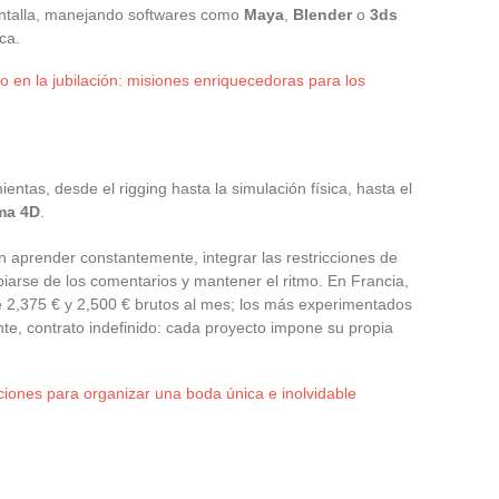
pantalla, manejando softwares como
Maya
,
Blender
o
3ds
ca.
 en la jubilación: misiones enriquecedoras para los
ntas, desde el rigging hasta la simulación física, hasta el
ma 4D
.
en aprender constantemente, integrar las restricciones de
opiarse de los comentarios y mantener el ritmo. En Francia,
2,375 € y 2,500 € brutos al mes; los más experimentados
nte, contrato indefinido: cada proyecto impone su propia
ciones para organizar una boda única e inolvidable