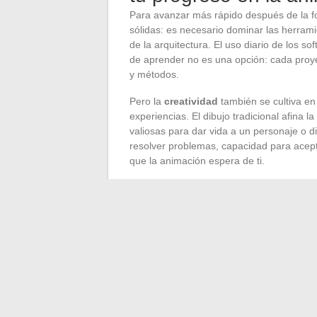
Para avanzar más rápido después de la f
sólidas: es necesario dominar las herrami
de la arquitectura. El uso diario de los s
de aprender no es una opción: cada proye
y métodos.
Pero la
creatividad
también se cultiva en 
experiencias. El dibujo tradicional afina
valiosas para dar vida a un personaje o d
resolver problemas, capacidad para acepta
que la animación espera de ti.
Apuesta por un
portafolio
o un showreel 
diversidad de tus habilidades, especifica 
cambiarlo todo, ya sea para comenzar o 
No te quedes solo frente a tu pantalla. El
retroalimentación, multiplica los intercam
producción: plazos ajustados, imprevistos,
capacidad de adaptación. Los estudios pri
cuestionamiento permanente. Ahí es donde