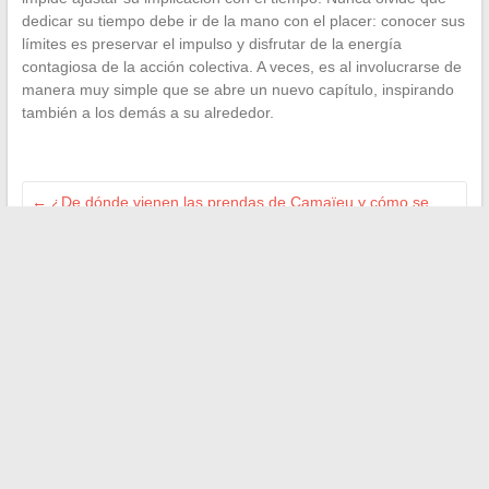
dedicar su tiempo debe ir de la mano con el placer: conocer sus
límites es preservar el impulso y disfrutar de la energía
contagiosa de la acción colectiva. A veces, es al involucrarse de
manera muy simple que se abre un nuevo capítulo, inspirando
también a los demás a su alrededor.
←
¿De dónde vienen las prendas de Camaïeu y cómo se
fabrican?
Los 10 mejores corn flakes para disfrutar de un desayuno
crujiente y delicioso
→
Buscar