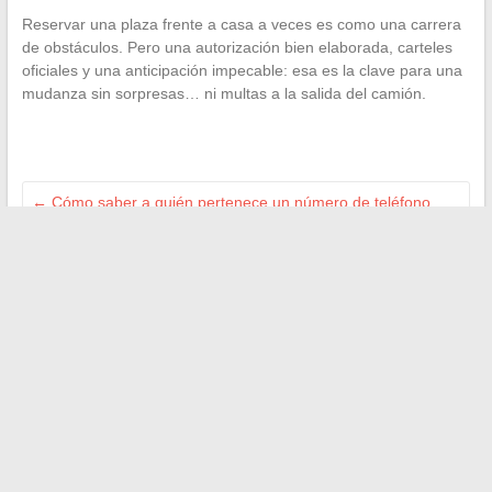
Reservar una plaza frente a casa a veces es como una carrera
de obstáculos. Pero una autorización bien elaborada, carteles
oficiales y una anticipación impecable: esa es la clave para una
mudanza sin sorpresas… ni multas a la salida del camión.
←
Cómo saber a quién pertenece un número de teléfono
que comienza con 09?
Todo lo que necesitas saber sobre el cierre de Zara:
calendario, razones e impacto hasta 2025
→
Buscar