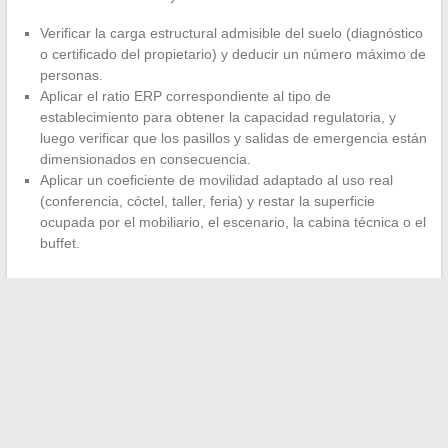
Verificar la carga estructural admisible del suelo (diagnóstico
o certificado del propietario) y deducir un número máximo de
personas.
Aplicar el ratio ERP correspondiente al tipo de
establecimiento para obtener la capacidad regulatoria, y
luego verificar que los pasillos y salidas de emergencia están
dimensionados en consecuencia.
Aplicar un coeficiente de movilidad adaptado al uso real
(conferencia, cóctel, taller, feria) y restar la superficie
ocupada por el mobiliario, el escenario, la cabina técnica o el
buffet.
La cifra final es siempre inferior al ratio ERP bruto.
La
capacidad realista de una sala representa a menudo dos
tercios de su aforo máximo
cuando se busca un nivel de
confort adecuado para un evento de varias horas.
La próxima vez que dimensione un espacio, comience por el
suelo y termine con las personas, no al revés. El ratio por metro
cuadrado sigue siendo una herramienta de partida, no una
respuesta definitiva.