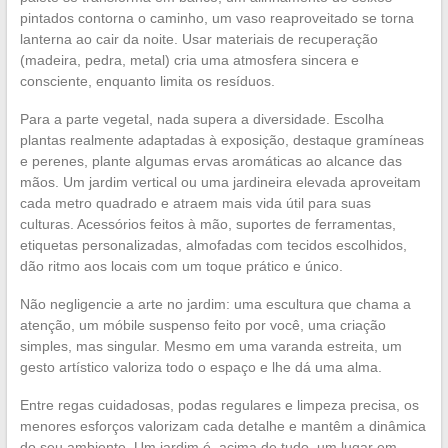
pintados contorna o caminho, um vaso reaproveitado se torna
lanterna ao cair da noite. Usar materiais de recuperação
(madeira, pedra, metal) cria uma atmosfera sincera e
consciente, enquanto limita os resíduos.
Para a parte vegetal, nada supera a diversidade. Escolha
plantas realmente adaptadas à exposição, destaque gramíneas
e perenes, plante algumas ervas aromáticas ao alcance das
mãos. Um jardim vertical ou uma jardineira elevada aproveitam
cada metro quadrado e atraem mais vida útil para suas
culturas. Acessórios feitos à mão, suportes de ferramentas,
etiquetas personalizadas, almofadas com tecidos escolhidos,
dão ritmo aos locais com um toque prático e único.
Não negligencie a arte no jardim: uma escultura que chama a
atenção, um móbile suspenso feito por você, uma criação
simples, mas singular. Mesmo em uma varanda estreita, um
gesto artístico valoriza todo o espaço e lhe dá uma alma.
Entre regas cuidadosas, podas regulares e limpeza precisa, os
menores esforços valorizam cada detalhe e mantêm a dinâmica
do seu ambiente. Um jardim é, acima de tudo, um lugar em