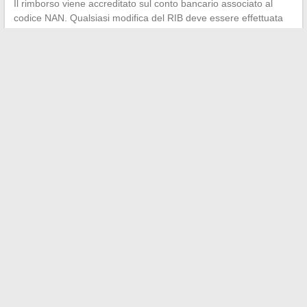
Il rimborso viene accreditato sul conto bancario associato al
codice NAN. Qualsiasi modifica del RIB deve essere effettuata
prima della consegna dei titoli. Una consegna convalidata con
un vecchio RIB comporta un rifiuto bancario, e il ri-trattamento
richiede diverse settimane.
Il codice NAN rimane uno strumento semplice nella sua logica,
ma la sua gestione operativa richiede rigore. Verificare il proprio
stato di affiliazione, mantenere aggiornate le proprie coordinate
e distinguere chiaramente il circuito prefinanziato dal circuito
dichiarativo sono i tre riflessi che evitano quasi tutti gli incidenti
di rimborso al CRCESU.
←
Le migliori discipline sportive da scoprire e praticare subito
Come calcolare rapidamente la superficie di un cerchio
grazie a strumenti online
→
Search