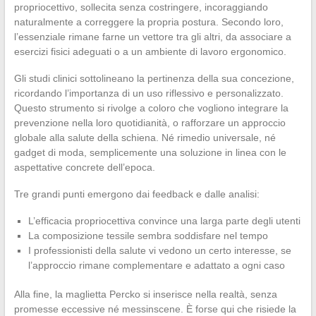
propriocettivo, sollecita senza costringere, incoraggiando
naturalmente a correggere la propria postura. Secondo loro,
l’essenziale rimane farne un vettore tra gli altri, da associare a
esercizi fisici adeguati o a un ambiente di lavoro ergonomico.
Gli studi clinici sottolineano la pertinenza della sua concezione,
ricordando l’importanza di un uso riflessivo e personalizzato.
Questo strumento si rivolge a coloro che vogliono integrare la
prevenzione nella loro quotidianità, o rafforzare un approccio
globale alla salute della schiena. Né rimedio universale, né
gadget di moda, semplicemente una soluzione in linea con le
aspettative concrete dell’epoca.
Tre grandi punti emergono dai feedback e dalle analisi:
L’efficacia propriocettiva convince una larga parte degli utenti
La composizione tessile sembra soddisfare nel tempo
I professionisti della salute vi vedono un certo interesse, se
l’approccio rimane complementare e adattato a ogni caso
Alla fine, la maglietta Percko si inserisce nella realtà, senza
promesse eccessive né messinscene. È forse qui che risiede la