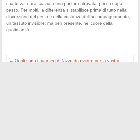
sua forza: dare spazio a una postura ritrovata, passo dopo
passo. Per molti, la differenza si stabilisce prima di tutto nella
discrezione del gesto e nella costanza dell’accompagnamento,
un tessuto invisibile, ma ben presente, nel cuore della
quotidianità.
←
Quali sono i quartieri di Nizza da evitare per la vostra
sicurezza?
Come scegliere tra Nuxe e Caudalie per esaltare la tua
routine di bellezza?
→
Search