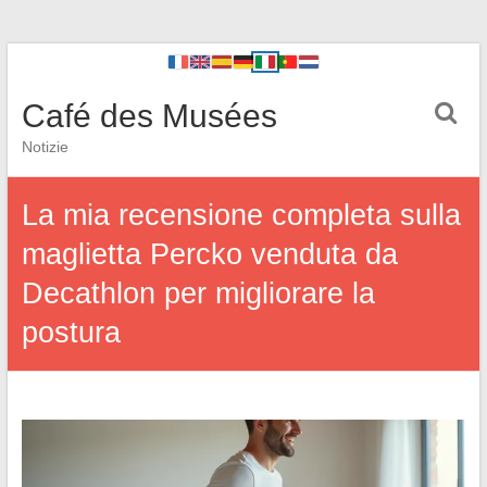
Café des Musées
Notizie
La mia recensione completa sulla
maglietta Percko venduta da
Decathlon per migliorare la
postura