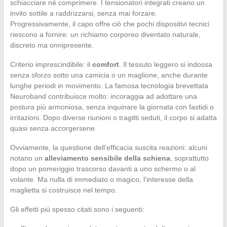
schiacciare né comprimere. I tensionatori integrati creano un
invito sottile a raddrizzarsi, senza mai forzare.
Progressivamente, il capo offre ciò che pochi dispositivi tecnici
riescono a fornire: un richiamo corporeo diventato naturale,
discreto ma onnipresente.
Criterio imprescindibile: il
comfort
. Il tessuto leggero si indossa
senza sforzo sotto una camicia o un maglione, anche durante
lunghe periodi in movimento. La famosa tecnologia brevettata
Neuroband contribuisce molto: incoraggia ad adottare una
postura più armoniosa, senza inquinare la giornata con fastidi o
irritazioni. Dopo diverse riunioni o tragitti seduti, il corpo si adatta
quasi senza accorgersene.
Ovviamente, la questione dell’efficacia suscita reazioni: alcuni
notano un
alleviamento sensibile della schiena
, soprattutto
dopo un pomeriggio trascorso davanti a uno schermo o al
volante. Ma nulla di immediato o magico, l’interesse della
maglietta si costruisce nel tempo.
Gli effetti più spesso citati sono i seguenti: