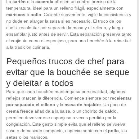
La
sartén
o la
cacerola
ofrecen un control preciso de la
temperatura, ideal para un relleno frágil, especialmente con
mariscos
o
pollo
. Caliente suavemente, vigile la consistencia y
no dude en alargar la salsa si es necesario. El truco de los
chefs: recalentar por separado la masa y el relleno, y luego
ensamblar justo antes de servir. Esta separación preserva tanto
el crujiente como el esponjoso, para una bouchée à la reine fiel
a la tradición culinaria.
Pequeños trucos de chef para
evitar que la bouchée se seque
y deleitar a todos
Para que cada bouchée mantenga su personalidad, algunos
reflejos marcan la diferencia. Comience siempre por
recalentar
por separado el relleno
y la
masa de hojaldre
. Un poco de
crema fresca
añadida a la salsa, o un chorrito de
caldo
,
permiten devolver ese esponjoso a veces perdido por la
congelación. Este gesto simple evita que el relleno se vuelva
soso o demasiado compacto, especialmente con el
pollo
, las
setas
o los mariscos.