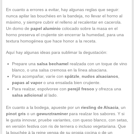
En cuanto a errores a evitar, hay algunas reglas que seguir:
nunca apilar las bouchées en la bandeja, no llevar el horno al
máximo, y siempre cubrir el relleno al recalentar en cacerola.
Un domo de
papel aluminio
colocado sobre la masa en el
horno preserva el crujiente sin encerrar la humedad, para una
textura homogénea que hace honor a la receta.
Aquí hay algunas ideas para sublimar la degustación:
Prepare una
salsa bechamel
realzada con un toque de vino
blanco, o una salsa cremosa en la línea alsaciana.
Para acompañar, varíe con
spätzle
,
nudos alsacianos
,
papas al vapor
o una ensalada bien crujiente.
Para realzar, espolvoree con
perejil fresco
y ofrezca una
salsa adicional
al lado.
En cuanto a la bodega, apueste por un
riesling de Alsacia
, un
pinot gris
o un
gewurztraminer
para realzar los sabores. Y si
le gusta innovar, pruebe variantes, con queso blanco, con setas,
en versión festiva con ris de ternera o incluso vegetariana. Que
la bouchée à la reine venga de su propia cocina o de un