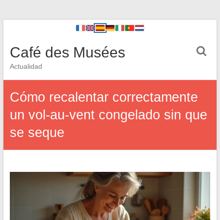
Café des Musées
Actualidad
Cómo recalentar correctamente
un vol-au-vent congelado sin que
se seque