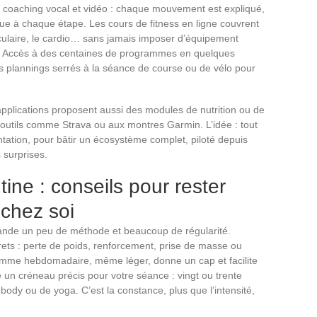
 coaching vocal et vidéo : chaque mouvement est expliqué,
enue à chaque étape. Les cours de fitness en ligne couvrent
sculaire, le cardio… sans jamais imposer d’équipement
té. Accès à des centaines de programmes en quelques
s plannings serrés à la séance de course ou de vélo pour
 applications proposent aussi des modules de nutrition ou de
s outils comme Strava ou aux montres Garmin. L’idée : tout
entation, pour bâtir un écosystème complet, piloté depuis
 surprises.
ine : conseils pour rester
 chez soi
mande un peu de méthode et beaucoup de régularité.
ts : perte de poids, renforcement, prise de masse ou
amme hebdomadaire, même léger, donne un cap et facilite
un créneau précis pour votre séance : vingt ou trente
 body ou de yoga. C’est la constance, plus que l’intensité,